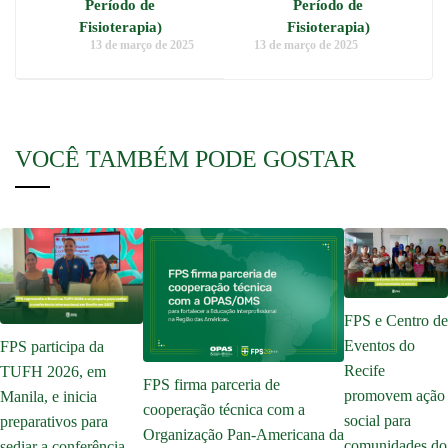
Período de
Período de
Fisioterapia)
Fisioterapia)
13 de março de 2025
13 de março de 2025
VOCÊ TAMBÉM PODE GOSTAR
FPS e Centro de
Eventos do
FPS participa da
Recife
TUFH 2026, em
FPS firma parceria de
promovem ação
Manila, e inicia
cooperação técnica com a
social para
preparativos para
Organização Pan-Americana da
comunidades do
sediar a conferência