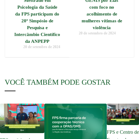
Mestrado em
"GENIS por Elas"
Psicologia da Saúde
com foco no
da FPS participam do
acolhimento de
20º Simpósio de
mulheres vítimas de
Pesquisa e
violência
20 de setembro de 2024
Intercâmbio Científico
da ANPEPP
20 de setembro de 2024
VOCÊ TAMBÉM PODE GOSTAR
FPS e Centro de