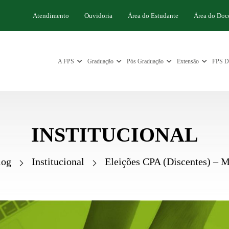
Atendimento
Ouvidoria
Área do Estudante
Área do Doc
A FPS
Graduação
Pós Graduação
Extensão
FPS Di
INSTITUCIONAL
log
Institucional
Eleições CPA (Discentes) – 