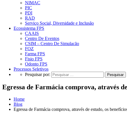
NIMAC
PIC
PDI
RAD
Serviço Social, Diversidade e Inclusão
Ecossistema FPS
CAAIS
Centro De Eventos
CSIM – Centro De Simulação
FOZ
Farma FPS
Fisio FPS
Odonto FPS
Processos Seletivos
Pesquisar por:
Egressa de Farmácia comprova, através de
Home
Blog
Egressa de Farmácia comprova, através de estudo, os benefíci