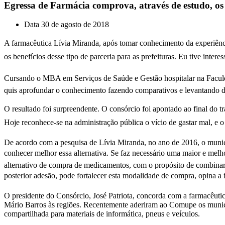
Egressa de Farmácia comprova, através de estudo, os
Data
30 de agosto de 2018
A farmacêutica Lívia Miranda, após tomar conhecimento da experiênci
os benefícios desse tipo de parceria para as prefeituras. Eu tive inte
Cursando o MBA em Serviços de Saúde e Gestão hospitalar na Faculd
quis aprofundar o conhecimento fazendo comparativos e levantando 
O resultado foi surpreendente. O consórcio foi apontado ao final do 
Hoje reconhece-se na administração pública o vício de gastar mal, e 
De acordo com a pesquisa de Lívia Miranda, no ano de 2016, o munic
conhecer melhor essa alternativa. Se faz necessário uma maior e me
alternativo de compra de medicamentos, com o propósito de combinar 
posterior adesão, pode fortalecer esta modalidade de compra, opina a 
O presidente do Consórcio, José Patriota, concorda com a farmacêuti
Mário Barros às regiões. Recentemente aderiram ao Comupe os munic
compartilhada para materiais de informática, pneus e veículos.