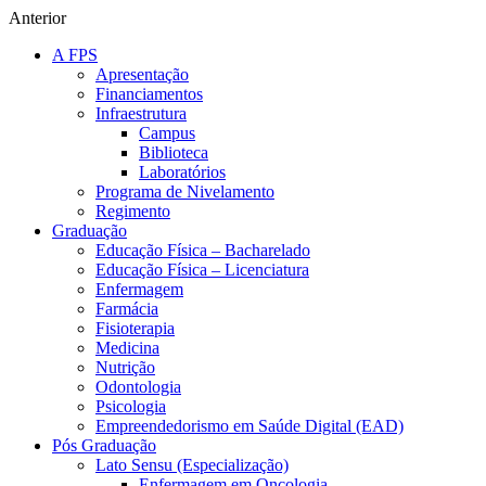
Anterior
A FPS
Apresentação
Financiamentos
Infraestrutura
Campus
Biblioteca
Laboratórios
Programa de Nivelamento
Regimento
Graduação
Educação Física – Bacharelado
Educação Física – Licenciatura
Enfermagem
Farmácia
Fisioterapia
Medicina
Nutrição
Odontologia
Psicologia
Empreendedorismo em Saúde Digital (EAD)
Pós Graduação
Lato Sensu (Especialização)
Enfermagem em Oncologia