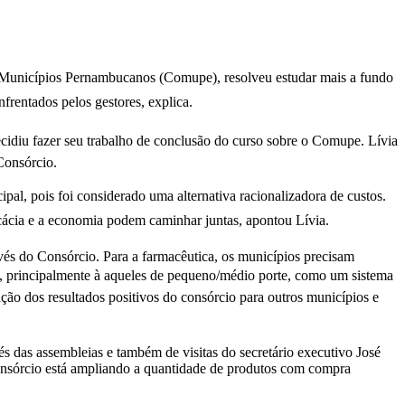
os Municípios Pernambucanos (Comupe), resolveu estudar mais a fundo
frentados pelos gestores, explica.
diu fazer seu trabalho de conclusão do curso sobre o Comupe. Lívia
Consórcio.
pal, pois foi considerado uma alternativa racionalizadora de custos.
cácia e a economia podem caminhar juntas, apontou Lívia.
és do Consórcio. Para a farmacêutica, os municípios precisam
o, principalmente à aqueles de pequeno/médio porte, como um sistema
ão dos resultados positivos do consórcio para outros municípios e
 das assembleias e também de visitas do secretário executivo José
onsórcio está ampliando a quantidade de produtos com compra