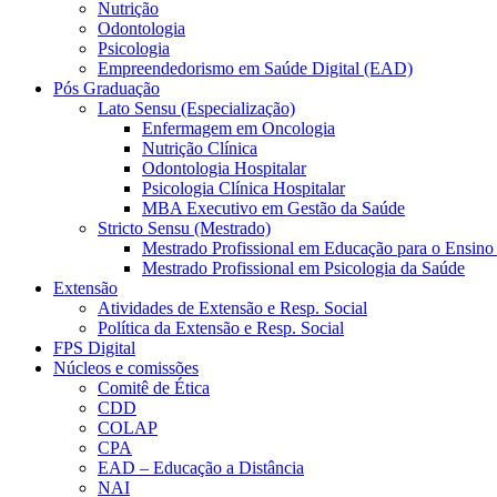
Nutrição
Odontologia
Psicologia
Empreendedorismo em Saúde Digital (EAD)
Pós Graduação
Lato Sensu (Especialização)
Enfermagem em Oncologia
Nutrição Clínica
Odontologia Hospitalar
Psicologia Clínica Hospitalar
MBA Executivo em Gestão da Saúde
Stricto Sensu (Mestrado)
Mestrado Profissional em Educação para o Ensino
Mestrado Profissional em Psicologia da Saúde
Extensão
Atividades de Extensão e Resp. Social
Política da Extensão e Resp. Social
FPS Digital
Núcleos e comissões
Comitê de Ética
CDD
COLAP
CPA
EAD – Educação a Distância
NAI