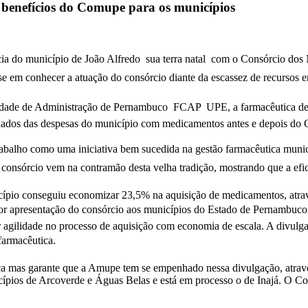
 benefícios do Comupe para os municípios
a do município de João Alfredo  sua terra natal  com o Consórcio d
resse em conhecer a atuação do consórcio diante da escassez de recursos en
ade de Administração de Pernambuco  FCAP  UPE, a farmacêutica deci
dados das despesas do município com medicamentos antes e depois do 
trabalho como uma iniciativa bem sucedida na gestão farmacêutica munici
o consórcio vem na contramão desta velha tradição, mostrando que a efi
ípio conseguiu economizar 23,5% na aquisição de medicamentos, atrav
lhor apresentação do consórcio aos municípios do Estado de Pernambuc
agilidade no processo de aquisição com economia de escala. A divulgaç
farmacêutica.
ca mas garante que a Amupe tem se empenhado nessa divulgação, através
ípios de Arcoverde e Águas Belas e está em processo o de Inajá. O C