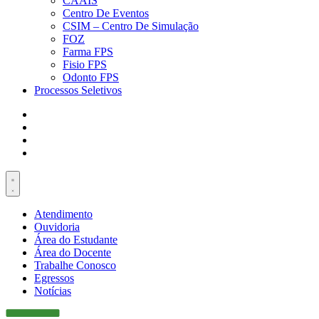
CAAIS
Centro De Eventos
CSIM – Centro De Simulação
FOZ
Farma FPS
Fisio FPS
Odonto FPS
Processos Seletivos
Atendimento
Ouvidoria
Área do Estudante
Área do Docente
Trabalhe Conosco
Egressos
Notícias