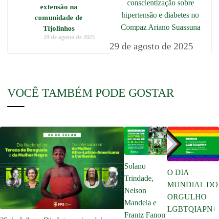
conscientização sobre
extensão na
hipertensão e diabetes no
comunidade de
Compaz Ariano Suassuna
Tijolinhos
29 de agosto de 2025
29 de agosto de 2025
VOCÊ TAMBÉM PODE GOSTAR
Solano
O DIA
Trindade,
MUNDIAL DO
Nelson
ORGULHO
Mandela e
LGBTQIAPN+
Frantz Fanon