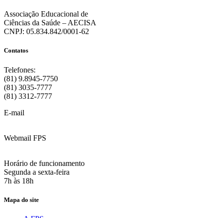
Associação Educacional de
Ciências da Saúde – AECISA
CNPJ: 05.834.842/0001-62
Contatos
Telefones:
(81) 9.8945-7750
(81) 3035-7777
(81) 3312-7777
E-mail
:
contato@fps.edu.br
Webmail FPS
Acesse aqui o seu e-mail
Horário de funcionamento
Segunda a sexta-feira
7h às 18h
Mapa do site