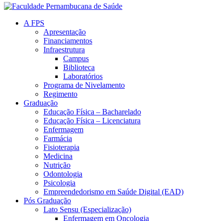
A FPS
Apresentação
Financiamentos
Infraestrutura
Campus
Biblioteca
Laboratórios
Programa de Nivelamento
Regimento
Graduação
Educação Física – Bacharelado
Educação Física – Licenciatura
Enfermagem
Farmácia
Fisioterapia
Medicina
Nutrição
Odontologia
Psicologia
Empreendedorismo em Saúde Digital (EAD)
Pós Graduação
Lato Sensu (Especialização)
Enfermagem em Oncologia