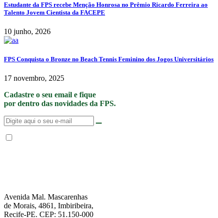
Estudante da FPS recebe Menção Honrosa no Prêmio Ricardo Ferreira ao
Talento Jovem Cientista da FACEPE
10 junho, 2026
FPS Conquista o Bronze no Beach Tennis Feminino dos Jogos Universitários
17 novembro, 2025
Cadastre o seu email e fique
por dentro das novidades da FPS.
Não enviamos SPAM. “Ao fornecer seus dados, Você permite que a FPS
encaminhe notícias, novidades, promoções e eventos da FPS de forma mais
personalizada. Para mais informações, sugerimos que você acesse nossa
Política de Privacidade
.”
Avenida Mal. Mascarenhas
de Morais, 4861, Imbiribeira,
Recife-PE. CEP: 51.150-000