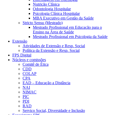
Nutrição Clínica
Odontologia Hospitalar
Psicologia Clínica Hospitalar
MBA Executivo em Gestão da Saúde
Stricto Sensu (Mestrado)
Mestrado Profissional em Educação para o
Ensino na Área de Saúde
Mestrado Profissional em Psicologia da Saúde
Extensão
Atividades de Extensão e Resp. Social
Política da Extensão e Resp. Social
FPS Digital
Núcleos e comissões
Comitê de Ética
CDD
COLAP
CPA
EAD – Educação a Distância
NAI
NIMAC
PIC
PDI
RAD
Serviço Social, Diversidade e Inclusão