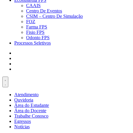
Ecossistema FPS
CAAIS
Centro De Eventos
CSIM – Centro De Simulação
FOZ
Farma FPS
Fisio FPS
Odonto FPS
Processos Seletivos
Atendimento
Ouvidoria
Área do Estudante
Área do Docente
Trabalhe Conosco
Egressos
Notícias