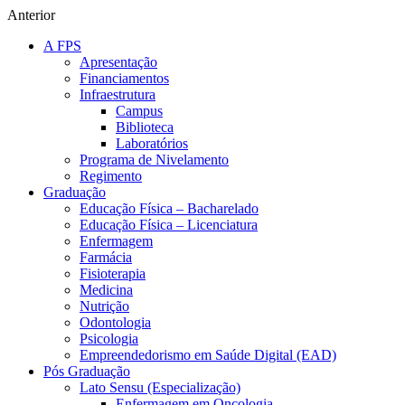
Anterior
A FPS
Apresentação
Financiamentos
Infraestrutura
Campus
Biblioteca
Laboratórios
Programa de Nivelamento
Regimento
Graduação
Educação Física – Bacharelado
Educação Física – Licenciatura
Enfermagem
Farmácia
Fisioterapia
Medicina
Nutrição
Odontologia
Psicologia
Empreendedorismo em Saúde Digital (EAD)
Pós Graduação
Lato Sensu (Especialização)
Enfermagem em Oncologia