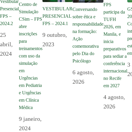
Vestibular
Centro de
FPS
Presencial
VESTIBULAR
GS
Conversando
Simulação
participa da
FPS –
PRESENCIAL
20
sobre ética e
CSim – FPS
TUFH
2024.2
FPS – 2024.1
Co
responsabilidade
abre
2026, em
in
na formação:
inscrições
25
9 outubro,
Manila, e
pr
Ação
para
inicia
abril,
2023
es
comemorativa
treinamentos
preparativos
2024
em
pelo Dia do
com uso da
para sediar a
Psicólogo
simulação
conferência
3
em
internacional
6 agosto,
2
Urgências
no Recife
2026
em Pediatria
em 2027
e Urgências
4 agosto,
em Clínica
2026
Médica
9 janeiro,
2024