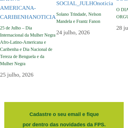
O DI
Solano Trindade, Nelson
ORG
Mandela e Frantz Fanon
28 j
25 de Julho – Dia
24 julho, 2026
Internacional da Mulher Negra
Afro-Latino-Americana e
Caribenha e Dia Nacional de
Tereza de Benguela e da
Mulher Negra
25 julho, 2026
Cadastre o seu email e fique
por dentro das novidades da FPS.