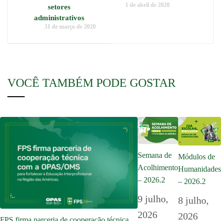
1 de abril de 2020
setores
administrativos
31 de março de 2020
VOCÊ TAMBÉM PODE GOSTAR
Semana de
Módulos de
Acolhimento
Humanidades
– 2026.2
– 2026.2
9 julho,
8 julho,
2026
2026
FPS firma parceria de cooperação técnica