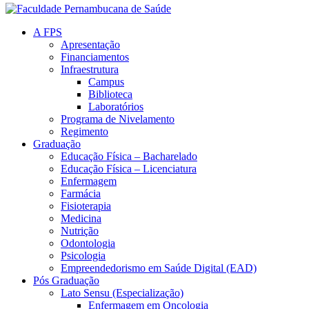
A FPS
Apresentação
Financiamentos
Infraestrutura
Campus
Biblioteca
Laboratórios
Programa de Nivelamento
Regimento
Graduação
Educação Física – Bacharelado
Educação Física – Licenciatura
Enfermagem
Farmácia
Fisioterapia
Medicina
Nutrição
Odontologia
Psicologia
Empreendedorismo em Saúde Digital (EAD)
Pós Graduação
Lato Sensu (Especialização)
Enfermagem em Oncologia