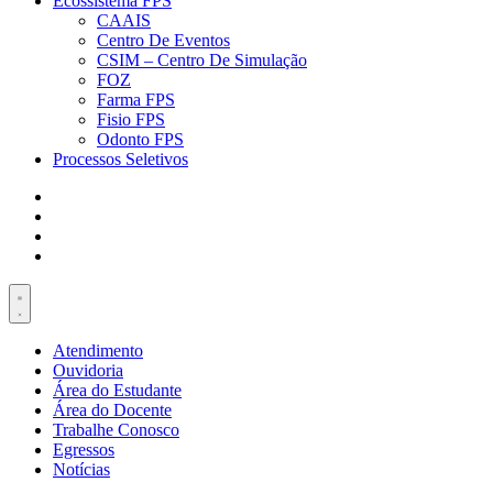
Ecossistema FPS
CAAIS
Centro De Eventos
CSIM – Centro De Simulação
FOZ
Farma FPS
Fisio FPS
Odonto FPS
Processos Seletivos
Atendimento
Ouvidoria
Área do Estudante
Área do Docente
Trabalhe Conosco
Egressos
Notícias