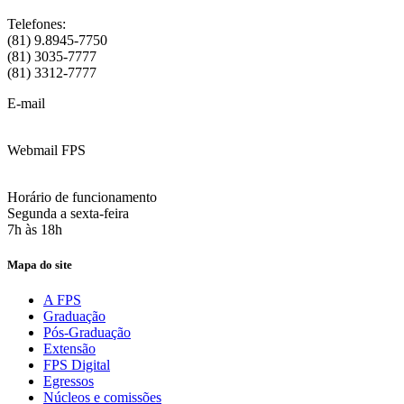
Telefones:
(81) 9.8945-7750
(81) 3035-7777
(81) 3312-7777
E-mail
:
contato@fps.edu.br
Webmail FPS
Acesse aqui o seu e-mail
Horário de funcionamento
Segunda a sexta-feira
7h às 18h
Mapa do site
A FPS
Graduação
Pós-Graduação
Extensão
FPS Digital
Egressos
Núcleos e comissões