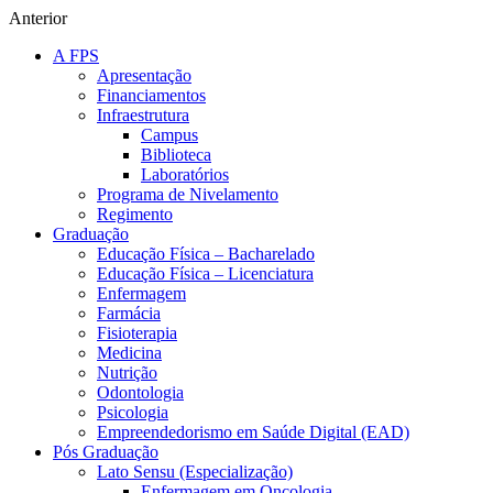
Anterior
A FPS
Apresentação
Financiamentos
Infraestrutura
Campus
Biblioteca
Laboratórios
Programa de Nivelamento
Regimento
Graduação
Educação Física – Bacharelado
Educação Física – Licenciatura
Enfermagem
Farmácia
Fisioterapia
Medicina
Nutrição
Odontologia
Psicologia
Empreendedorismo em Saúde Digital (EAD)
Pós Graduação
Lato Sensu (Especialização)
Enfermagem em Oncologia