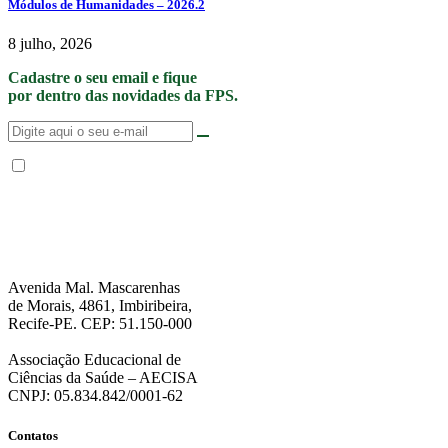
Módulos de Humanidades – 2026.2
8 julho, 2026
Cadastre o seu email e fique
por dentro das novidades da FPS.
Não enviamos SPAM. “Ao fornecer seus dados, Você permite que a FPS
encaminhe notícias, novidades, promoções e eventos da FPS de forma mais
personalizada. Para mais informações, sugerimos que você acesse nossa
Política de Privacidade
.”
Avenida Mal. Mascarenhas
de Morais, 4861, Imbiribeira,
Recife-PE. CEP: 51.150-000
Associação Educacional de
Ciências da Saúde – AECISA
CNPJ: 05.834.842/0001-62
Contatos