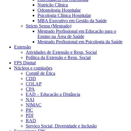
Nutrição Clínica
Odontologia Hospitalar
Psicologia Clínica Hospitalar
MBA Executivo em Gestão da Saúde
Stricto Sensu (Mestrado)
Mestrado Profissional em Educação para o
Ensino na Área de Saúde
Mestrado Profissional em Psicologia da Saúde
Extensão
Atividades de Extensão e Resp. Social
Política da Extensão e Resp. Social
FPS Digital
Núcleos e comissões
Comitê de Ética
CDD
COLAP
CPA
EAD – Educação a Distância
NAI
NIMAC
PIC
PDI
RAD
Serviço Social, Diversidade e Inclusão