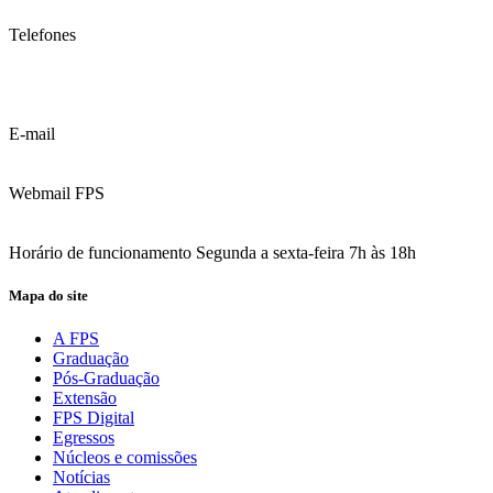
Telefones
(81) 3035.7777
(81) 3312.7777
E-mail
contato@fps.edu.br
Webmail FPS
Acesse aqui o seu e-mail
Horário de funcionamento Segunda a sexta-feira 7h às 18h
Mapa do site
A FPS
Graduação
Pós-Graduação
Extensão
FPS Digital
Egressos
Núcleos e comissões
Notícias