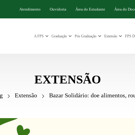
Atendimento
Ouvidoria
Área do Estudante
Área do Doc
A FPS
Graduação
Pós Graduação
Extensão
FPS Di
EXTENSÃO
g
Extensão
Bazar Solidário: doe alimentos, ro