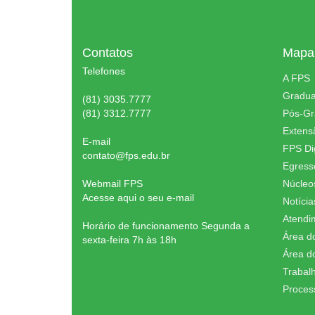
Contatos
Mapa 
Telefones
A FPS
Gradu
(81) 3035.7777
(81) 3312.7777
Pós-G
Extens
E-mail
FPS Dig
contato@fps.edu.br
Egress
Webmail FPS
Núcleo
Acesse aqui o seu e-mail
Notícia
Atendi
Horário de funcionamento Segunda a
Área d
sexta-feira 7h às 18h
Área d
Trabal
Proces