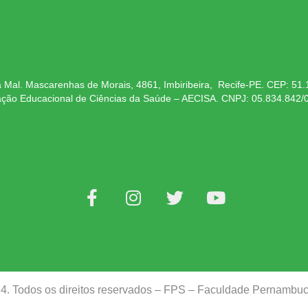
 Mal. Mascarenhas de Morais, 4861, Imbiribeira, Recife-PE. CEP: 51
ação Educacional de Ciências da Saúde – AECISA. CNPJ: 05.834.842/
24. Todos os direitos reservados – FPS – Faculdade Pernamb