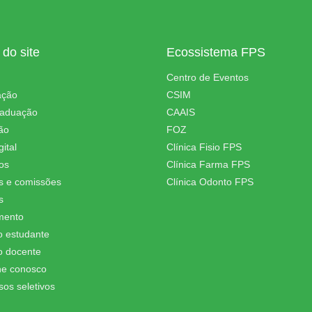
do site
Ecossistema FPS
Centro de Eventos
ação
CSIM
raduação
CAAIS
ão
FOZ
ital
Clínica Fisio FPS
os
Clínica Farma FPS
s e comissões
Clínica Odonto FPS
s
mento
o estudante
o docente
he conosco
sos seletivos