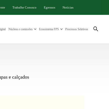
ente
Trabalhe Conosco
Egressos
Notícias
gital
Núcleos e comissões
Ecossistema FPS
Processos Seletivos
upas e calçados