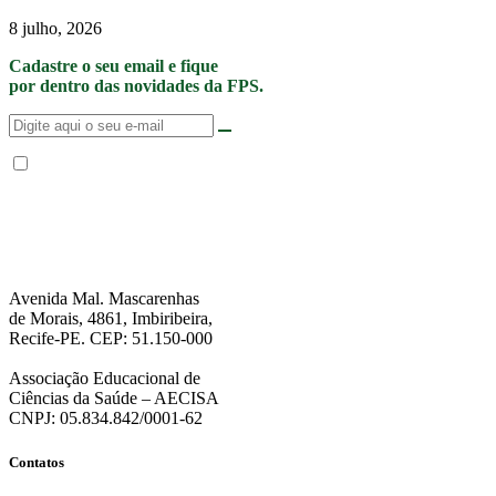
8 julho, 2026
Cadastre o seu email e fique
por dentro das novidades da FPS.
Não enviamos SPAM. “Ao fornecer seus dados, Você permite que a FPS
encaminhe notícias, novidades, promoções e eventos da FPS de forma mais
personalizada. Para mais informações, sugerimos que você acesse nossa
Política de Privacidade
.”
Avenida Mal. Mascarenhas
de Morais, 4861, Imbiribeira,
Recife-PE. CEP: 51.150-000
Associação Educacional de
Ciências da Saúde – AECISA
CNPJ: 05.834.842/0001-62
Contatos