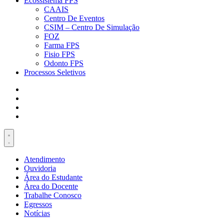
Ecossistema FPS
CAAIS
Centro De Eventos
CSIM – Centro De Simulação
FOZ
Farma FPS
Fisio FPS
Odonto FPS
Processos Seletivos
Atendimento
Ouvidoria
Área do Estudante
Área do Docente
Trabalhe Conosco
Egressos
Notícias