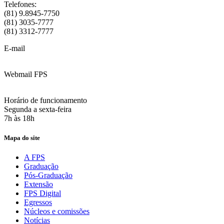
Telefones:
(81) 9.8945-7750
(81) 3035-7777
(81) 3312-7777
E-mail
:
contato@fps.edu.br
Webmail FPS
Acesse aqui o seu e-mail
Horário de funcionamento
Segunda a sexta-feira
7h às 18h
Mapa do site
A FPS
Graduação
Pós-Graduação
Extensão
FPS Digital
Egressos
Núcleos e comissões
Notícias