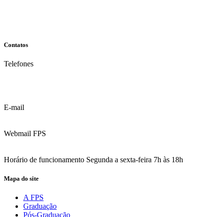
Contatos
Telefones
(81) 3035.7777
(81) 3312.7777
E-mail
contato@fps.edu.br
Webmail FPS
Acesse aqui o seu e-mail
Horário de funcionamento Segunda a sexta-feira 7h às 18h
Mapa do site
A FPS
Graduação
Pós-Graduação