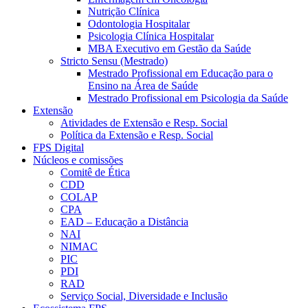
Nutrição Clínica
Odontologia Hospitalar
Psicologia Clínica Hospitalar
MBA Executivo em Gestão da Saúde
Stricto Sensu (Mestrado)
Mestrado Profissional em Educação para o
Ensino na Área de Saúde
Mestrado Profissional em Psicologia da Saúde
Extensão
Atividades de Extensão e Resp. Social
Política da Extensão e Resp. Social
FPS Digital
Núcleos e comissões
Comitê de Ética
CDD
COLAP
CPA
EAD – Educação a Distância
NAI
NIMAC
PIC
PDI
RAD
Serviço Social, Diversidade e Inclusão