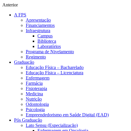
Anterior
A FPS
Apresentação
Financiamentos
Infraestrutura
Campus
Biblioteca
Laboratórios
Programa de Nivelamento
Regimento
Graduação
Educação Física – Bacharelado
Educação Física – Licenciatura
Enfermagem
Farmácia
Fisioterapia
Medicina
Nutrição
Odontologia
Psicologia
Empreendedorismo em Saúde Digital (EAD)
Pós Graduação
Lato Sensu (Especialização)
Enfermagem em Oncologia