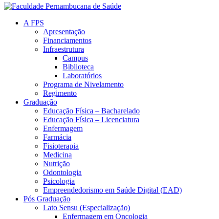
A FPS
Apresentação
Financiamentos
Infraestrutura
Campus
Biblioteca
Laboratórios
Programa de Nivelamento
Regimento
Graduação
Educação Física – Bacharelado
Educação Física – Licenciatura
Enfermagem
Farmácia
Fisioterapia
Medicina
Nutrição
Odontologia
Psicologia
Empreendedorismo em Saúde Digital (EAD)
Pós Graduação
Lato Sensu (Especialização)
Enfermagem em Oncologia