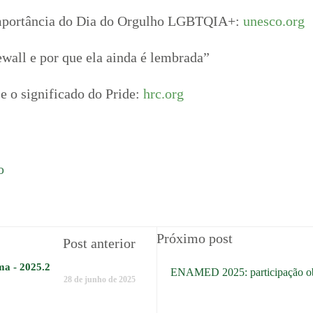
 importância do Dia do Orgulho LGBTQIA+:
unesco.org
ewall e por que ela ainda é lembrada”
e o significado do Pride:
hrc.org
o
Próximo post
Post anterior
ma - 2025.2
ENAMED 2025: participação obr
28 de junho de 2025