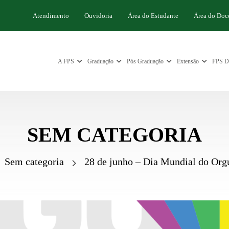
Atendimento
Ouvidoria
Área do Estudante
Área do Doc
A FPS
Graduação
Pós Graduação
Extensão
FPS Di
SEM CATEGORIA
Sem categoria
28 de junho – Dia Mundial do O