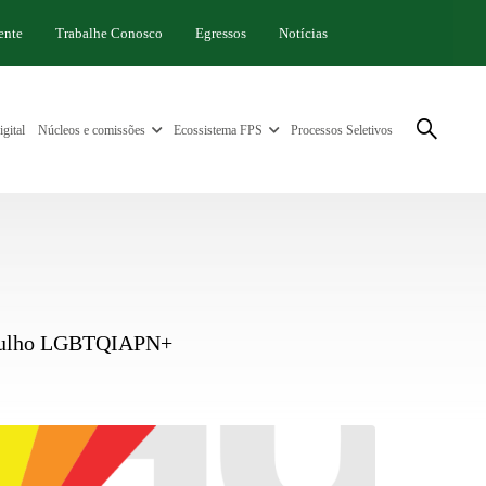
ente
Trabalhe Conosco
Egressos
Notícias
gital
Núcleos e comissões
Ecossistema FPS
Processos Seletivos
rgulho LGBTQIAPN+