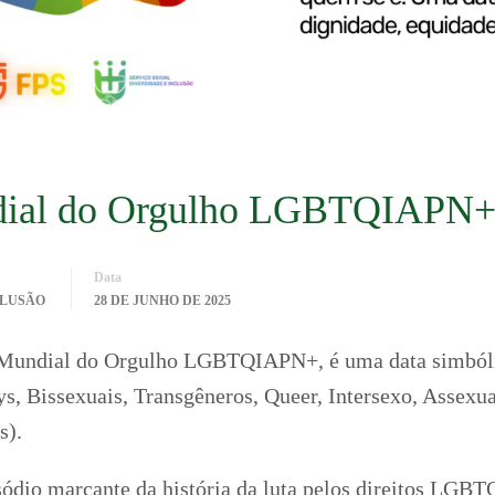
ndial do Orgulho LGBTQIAPN
Data
CLUSÃO
28 DE JUNHO DE 2025
 Mundial do Orgulho LGBTQIAPN+, é uma data simbólic
issexuais, Transgêneros, Queer, Intersexo, Assexuais
s).
ódio marcante da história da luta pelos direitos LGBT