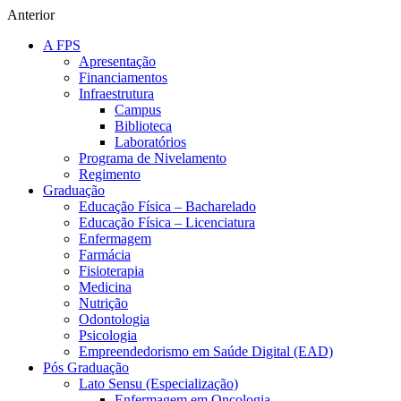
Anterior
A FPS
Apresentação
Financiamentos
Infraestrutura
Campus
Biblioteca
Laboratórios
Programa de Nivelamento
Regimento
Graduação
Educação Física – Bacharelado
Educação Física – Licenciatura
Enfermagem
Farmácia
Fisioterapia
Medicina
Nutrição
Odontologia
Psicologia
Empreendedorismo em Saúde Digital (EAD)
Pós Graduação
Lato Sensu (Especialização)
Enfermagem em Oncologia