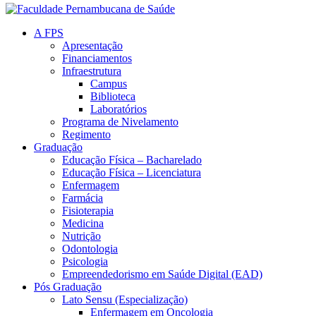
A FPS
Apresentação
Financiamentos
Infraestrutura
Campus
Biblioteca
Laboratórios
Programa de Nivelamento
Regimento
Graduação
Educação Física – Bacharelado
Educação Física – Licenciatura
Enfermagem
Farmácia
Fisioterapia
Medicina
Nutrição
Odontologia
Psicologia
Empreendedorismo em Saúde Digital (EAD)
Pós Graduação
Lato Sensu (Especialização)
Enfermagem em Oncologia