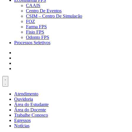
Ecossistema FPS
CAAIS
Centro De Eventos
CSIM – Centro De Simulação
FOZ
Farma FPS
Fisio FPS
Odonto FPS
Processos Seletivos
Atendimento
Ouvidoria
Área do Estudante
Área do Docente
Trabalhe Conosco
Egressos
Notícias