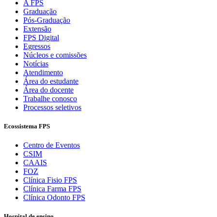
A FPS
Graduação
Pós-Graduação
Extensão
FPS Digital
Egressos
Núcleos e comissões
Notícias
Atendimento
Área do estudante
Área do docente
Trabalhe conosco
Processos seletivos
Ecossistema FPS
Centro de Eventos
CSIM
CAAIS
FOZ
Clínica Fisio FPS
Clínica Farma FPS
Clínica Odonto FPS
Hospital de ensino