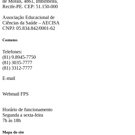
de Morais, 4861, Imbiribeira,
Recife-PE. CEP: 51.150-000
Associação Educacional de
Ciências da Saúde – AECISA
CNPJ: 05.834.842/0001-62
Contatos
Telefones:
(81) 9.8945-7750
(81) 3035-7777
(81) 3312-7777
E-mail
:
contato@fps.edu.br
Webmail FPS
Acesse aqui o seu e-mail
Horário de funcionamento
Segunda a sexta-feira
7h às 18h
Mapa do site