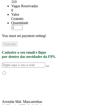
110
Vagas Reservadas
0
Valor
Gratuito
Quantidade
You must set payment setting!
Expirado
Cadastre o seu email e fique
por dentro das novidades da FPS.
Não enviamos SPAM. “Ao fornecer seus dados, Você permite que a FPS
encaminhe notícias, novidades, promoções e eventos da FPS de forma mais
personalizada. Para mais informações, sugerimos que você acesse nossa
Política de Privacidade
.”
Avenida Mal. Mascarenhas