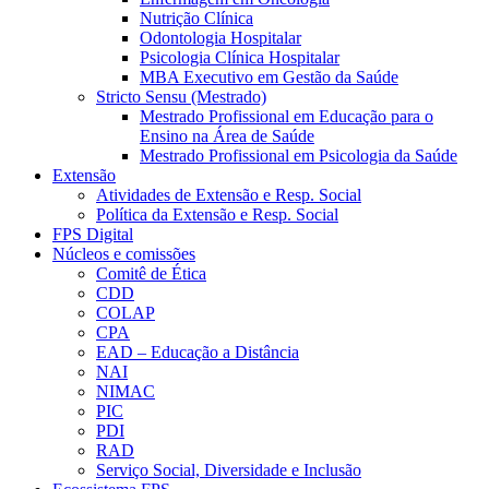
Nutrição Clínica
Odontologia Hospitalar
Psicologia Clínica Hospitalar
MBA Executivo em Gestão da Saúde
Stricto Sensu (Mestrado)
Mestrado Profissional em Educação para o
Ensino na Área de Saúde
Mestrado Profissional em Psicologia da Saúde
Extensão
Atividades de Extensão e Resp. Social
Política da Extensão e Resp. Social
FPS Digital
Núcleos e comissões
Comitê de Ética
CDD
COLAP
CPA
EAD – Educação a Distância
NAI
NIMAC
PIC
PDI
RAD
Serviço Social, Diversidade e Inclusão