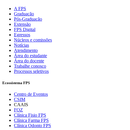
A FPS
Graduação
Pós-Graduação
Extensão
FPS Digital
Egressos
Núcleos e comissões
Notícias
Atendimento
Área do estudante
Área do docente
Trabalhe conosco
Processos seletivos
Ecossistema FPS
Centro de Eventos
CSIM
CAAIS
FOZ
Clínica Fisio FPS
Clínica Farma FPS
Clínica Odonto FPS